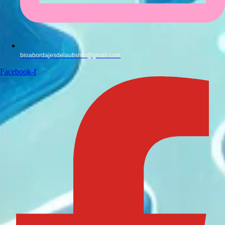
bioabordajesdelautismo@gmail.com
Facebook-f