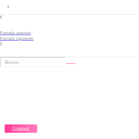
Entrada anterior
Entrada siguiente
Colaborá con Nuestra Fundación
Es importante que sepan que nuestra fundación no tiene finalidad
de lucro.
Colaborá!