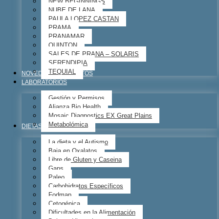
NEW BEGINNINGS
NUBE DE LANA
PAULA LOPEZ CASTAN
PRAMA
PRANAMAR
QUINTON
SALES DE PRANA – SOLARIS
SERENDIPIA
TEQUIAL
NOVEDADES – EVENTOS
LABORATORIOS
Gestión y Permisos
Alianza Bio Health
Mosaic Diagnostics EX Great Plains
Metabolómica
DIETAS
La dieta y el Autismo
Baja en Oxalatos
Libre de Gluten y Caseina
Gaps
Paleo
Carbohidratos Específicos
Fodmap
Cetogénica
Dificultades en la Alimentación