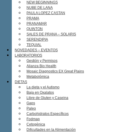
NEW BEGINNINGS
NUBE DE LANA
PAULA LOPEZ CASTAN
PRAMA
PRANAMAR
QUINTON
SALES DE PRANA – SOLARIS
SERENDIPIA
TEQUIAL
NOVEDADES – EVENTOS
LABORATORIOS
Gestión y Permisos
Alianza Bio Health
Mosaic Diagnostics EX Great Plains
Metabolómica
DIETAS
La dieta y el Autismo
Baja en Oxalatos
Libre de Gluten y Caseina
Gaps
Paleo
Carbohidratos Específicos
Fodmap
Cetogénica
Dificultades en la Alimentación