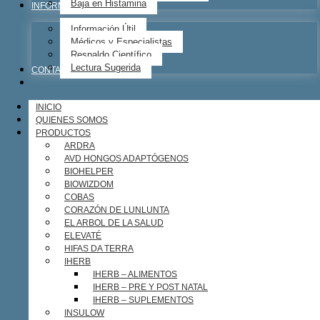
Baja en Histamina
INFORMACIÓN ÚTIL
Información Útil
Médicos y Especialistas
Respaldo Científico
Lectura Sugerida
CONTACTO
INICIO
QUIENES SOMOS
PRODUCTOS
ARDRA
AVD HONGOS ADAPTÓGENOS
BIOHELPER
BIOWIZDOM
COBAS
CORAZÓN DE LUNLUNTA
EL ARBOL DE LA SALUD
ELEVATÉ
HIFAS DA TERRA
IHERB
IHERB – ALIMENTOS
IHERB – PRE Y POST NATAL
IHERB – SUPLEMENTOS
INSULOW