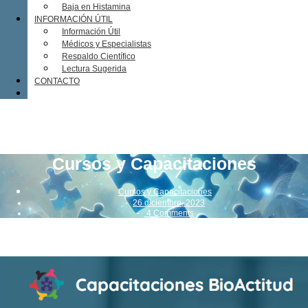
Baja en Histamina
INFORMACIÓN ÚTIL
Información Útil
Médicos y Especialistas
Respaldo Científico
Lectura Sugerida
CONTACTO
Cursos y Capacitaciones
Cursos y Capacitaciones
-
26 diciembre, 2023
-
4 Comments