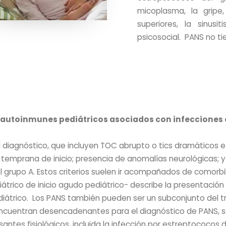
micoplasma, la gripe,
superiores, la sinus
psicosocial. PANS no ti
 autoinmunes pediátricos asociados con infecciones
el diagnóstico, que incluyen TOC abrupto o tics dramáticos 
emprana de inicio; presencia de anomalías neurológicas; y a
l grupo A. Estos criterios suelen ir acompañados de comorbi
átrico de inicio agudo pediátrico- describe la presentación
diátrico. Los PANS también pueden ser un subconjunto del tr
 encuentran desencadenantes para el diagnóstico de PANS, 
antes fisiológicos, incluida la infección por estreptococos 