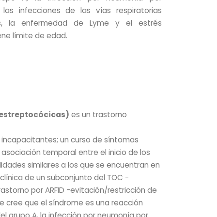
 las infecciones de las vías respiratorias
itis, la enfermedad de Lyme y el estrés
ene límite de edad.
 estreptocócicas)
es un trastorno
e incapacitantes; un curso de síntomas
sociación temporal entre el inicio de los
lidades similares a los que se encuentran en
 clínica de un subconjunto del TOC -
astorno por ARFID -evitación/restricción de
se cree que el síndrome es una reacción
del grupo A, la infección por neumonía por