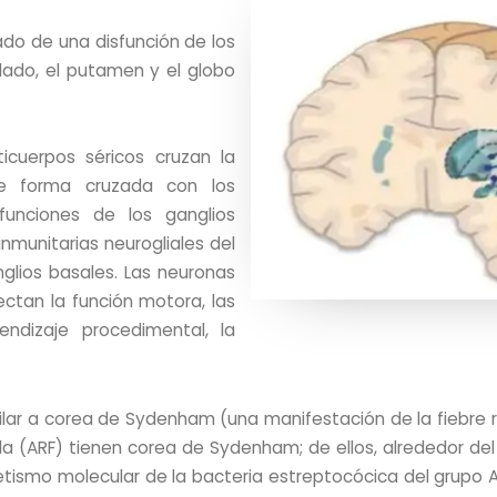
ado de una disfunción de los
dado, el putamen y el globo
cuerpos séricos cruzan la
de forma cruzada con los
funciones de los ganglios
inmunitarias neurogliales del
glios basales. Las neuronas
ctan la función motora, las
ndizaje procedimental, la
milar a corea de Sydenham (una manifestación de la fiebr
a (ARF) tienen corea de Sydenham; de ellos, alrededor del 
ismo molecular de la bacteria estreptocócica del grupo A,